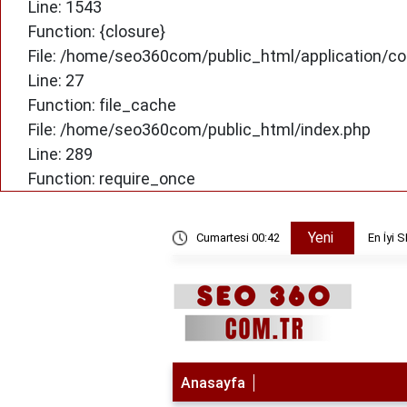
Line: 1543
Function: {closure}
File: /home/seo360com/public_html/application/co
Line: 27
Function: file_cache
File: /home/seo360com/public_html/index.php
Line: 289
Function: require_once
Yeni
e Kadar Sürer? Gerçekçi Bir Zaman Çizelgesi
Cumartesi 00:42
En İyi 
Anasayfa