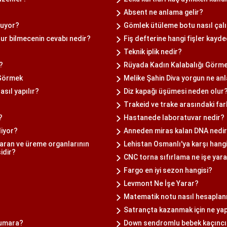
Absent ne anlama gelir?
luyor?
Gömlek ütüleme botu nasıl çalı
ur bilmecenin cevabı nedir?
Fiş defterine hangi fişler kayde
Teknik iplik nedir?
?
Rüyada Kadın Kalabalığı Görm
Görmek
Melike Şahin Diva yorgun ne anl
asıl yapılır?
Diz kapağı üşümesi neden olur
Trakeid ve trake arasındaki fark
?
Hastanede laboratuvar nedir?
liyor?
Anneden miras kalan DNA nedi
ıkaran ve üreme organlarının
Lehistan Osmanlı'ya karşı hangi 
idir?
CNC torna sıfırlama ne işe yar
Fargo en iyi sezon hangisi?
Levmont Ne İşe Yarar?
Matematik notu nasıl hesaplan
Satrançta kazanmak için ne ya
numara?
Down sendromlu bebek kaçıncı 