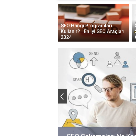
‹
yumlu URL Oluşturma
SEO Hangi Programları
i: Kolay ve Etkili
Kullanır? | En İyi SEO Araçları
mler
2024
‹