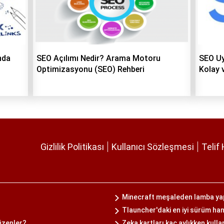
nda
SEO Açılımı Nedir? Arama Motoru
SEO Uy
Optimizasyonu (SEO) Rehberi
Kolay 
Gizlilik Politikası
Kullanıcı Sözleşmesi
Telif 
Minecraft meşaleden lamba yap
Tlauncher'daki en iyi sürüm han
üzenler?
Zeka kartları kaç aylıkken kullan