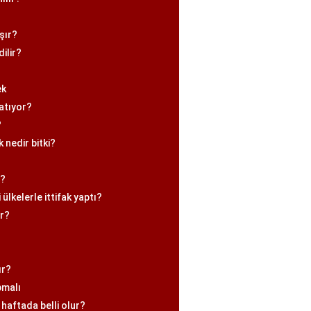
şır?
dilir?
ek
atıyor?
?
 nedir bitki?
r?
ülkelerle ittifak yaptı?
ar?
ır?
pmalı
haftada belli olur?