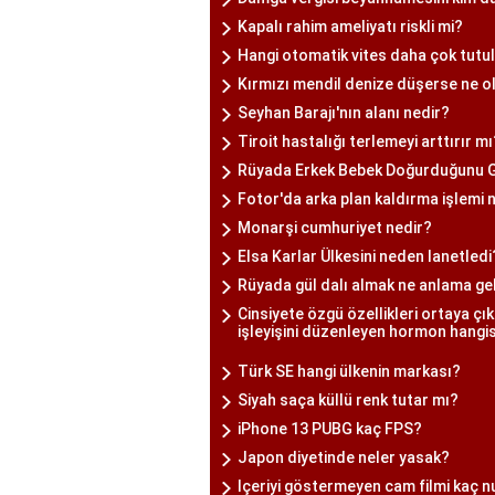
Kapalı rahim ameliyatı riskli mi?
Hangi otomatik vites daha çok tutu
Kırmızı mendil denize düşerse ne ol
Seyhan Barajı'nın alanı nedir?
Tiroit hastalığı terlemeyi arttırır mı
Rüyada Erkek Bebek Doğurduğunu 
Fotor'da arka plan kaldırma işlemi n
Monarşi cumhuriyet nedir?
Elsa Karlar Ülkesini neden lanetledi
Rüyada gül dalı almak ne anlama ge
Cinsiyete özgü özellikleri ortaya ç
işleyişini düzenleyen hormon hangis
Türk SE hangi ülkenin markası?
Siyah saça küllü renk tutar mı?
iPhone 13 PUBG kaç FPS?
Japon diyetinde neler yasak?
Içeriyi göstermeyen cam filmi kaç 