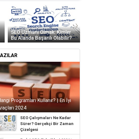
›
SEO Açılımı Nedir? Ar
SEO Uzmanı Olmak: Kimler
Motoru Optimizasyon
İyi SEO Teknikleri 2024 | Arama Motorlarında Ü
Bu Alanda Başarılı Olabilir?
(SEO) Rehberi
lara Çıkın
YAZILAR
ngi Programları Kullanır? | En İyi
raçları 2024
SEO Çalışmaları Ne Kadar
Sürer? Gerçekçi Bir Zaman
Çizelgesi