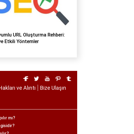
umlu URL Oluşturma Rehberi:
ve Etkili Yöntemler
Hakları ve Alıntı
Bize Ulaşın
ılır mı?
gisidir?
ılır?