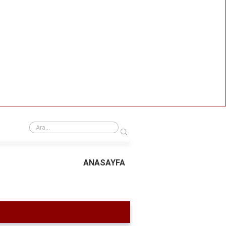
›
SEO Uzmanı Olmak: Kimler Bu Alanda Başarılı Olabilir?
ANASAYFA