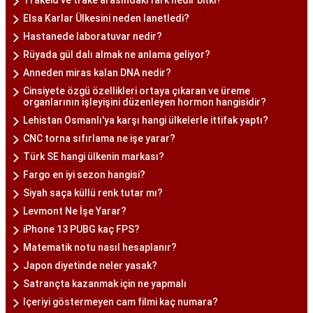
Elsa Karlar Ülkesini neden lanetledi?
Hastanede laboratuvar nedir?
Rüyada gül dalı almak ne anlama geliyor?
Anneden miras kalan DNA nedir?
Cinsiyete özgü özellikleri ortaya çıkaran ve üreme
organlarının işleyişini düzenleyen hormon hangisidir?
Lehistan Osmanlı'ya karşı hangi ülkelerle ittifak yaptı?
CNC torna sıfırlama ne işe yarar?
Türk SE hangi ülkenin markası?
Fargo en iyi sezon hangisi?
Siyah saça küllü renk tutar mı?
Levmont Ne İşe Yarar?
iPhone 13 PUBG kaç FPS?
Matematik notu nasıl hesaplanır?
Japon diyetinde neler yasak?
Satrançta kazanmak için ne yapmalı
Içeriyi göstermeyen cam filmi kaç numara?