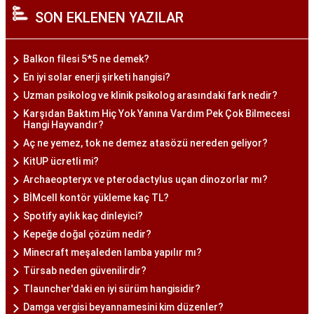
SON EKLENEN YAZILAR
Balkon filesi 5*5 ne demek?
En iyi solar enerji şirketi hangisi?
Uzman psikolog ve klinik psikolog arasındaki fark nedir?
Karşıdan Baktım Hiç Yok Yanına Vardım Pek Çok Bilmecesi
Hangi Hayvandır?
Aç ne yemez, tok ne demez atasözü nereden geliyor?
KitUP ücretli mi?
Archaeopteryx ve pterodactylus uçan dinozorlar mı?
BİMcell kontör yükleme kaç TL?
Spotify aylık kaç dinleyici?
Kepeğe doğal çözüm nedir?
Minecraft meşaleden lamba yapılır mı?
Türsab neden güvenilirdir?
Tlauncher'daki en iyi sürüm hangisidir?
Damga vergisi beyannamesini kim düzenler?