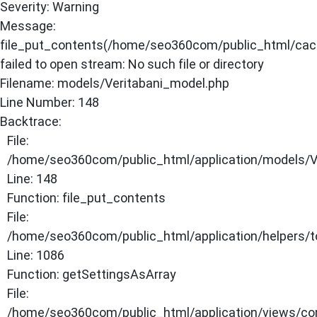
Severity: Warning
×
Message:
file_put_contents(/home/seo360com/public_html/cache
ANASAYFA
failed to open stream: No such file or directory
Filename: models/Veritabani_model.php
Line Number: 148
Backtrace:
File:
/home/seo360com/public_html/application/models/V
Line: 148
Function: file_put_contents
File:
/home/seo360com/public_html/application/helpers/t
Line: 1086
Function: getSettingsAsArray
File:
/home/seo360com/public_html/application/views/co