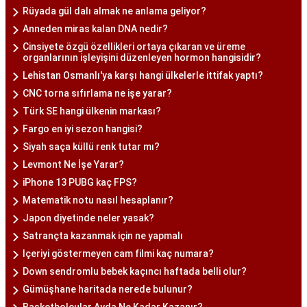
Rüyada gül dalı almak ne anlama geliyor?
Anneden miras kalan DNA nedir?
Cinsiyete özgü özellikleri ortaya çıkaran ve üreme
organlarının işleyişini düzenleyen hormon hangisidir?
Lehistan Osmanlı'ya karşı hangi ülkelerle ittifak yaptı?
CNC torna sıfırlama ne işe yarar?
Türk SE hangi ülkenin markası?
Fargo en iyi sezon hangisi?
Siyah saça küllü renk tutar mı?
Levmont Ne İşe Yarar?
iPhone 13 PUBG kaç FPS?
Matematik notu nasıl hesaplanır?
Japon diyetinde neler yasak?
Satrançta kazanmak için ne yapmalı
Içeriyi göstermeyen cam filmi kaç numara?
Down sendromlu bebek kaçıncı haftada belli olur?
Gümüşhane haritada nerede bulunur?
Basketbolcular Ayda Ne Kadar Kazanır?