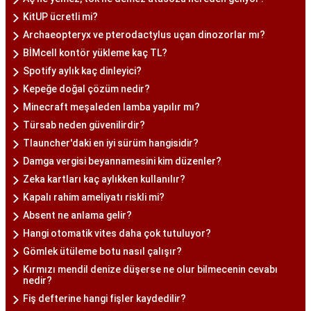
KitUP ücretli mi?
Archaeopteryx ve pterodactylus uçan dinozorlar mı?
BİMcell kontör yükleme kaç TL?
Spotify aylık kaç dinleyici?
Kepeğe doğal çözüm nedir?
Minecraft meşaleden lamba yapılır mı?
Türsab neden güvenilirdir?
Tlauncher'daki en iyi sürüm hangisidir?
Damga vergisi beyannamesini kim düzenler?
Zeka kartları kaç aylıkken kullanılır?
Kapalı rahim ameliyatı riskli mi?
Absent ne anlama gelir?
Hangi otomatik vites daha çok tutuluyor?
Gömlek ütüleme botu nasıl çalışır?
Kırmızı mendil denize düşerse ne olur bilmecenin cevabı
nedir?
Fiş defterine hangi fişler kaydedilir?