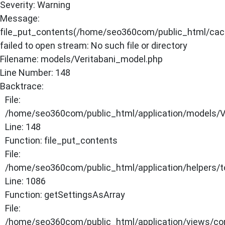
Severity: Warning
×
Message:
file_put_contents(/home/seo360com/public_html/cache
ANASAYFA
failed to open stream: No such file or directory
Filename: models/Veritabani_model.php
Line Number: 148
Backtrace:
File:
/home/seo360com/public_html/application/models/V
Line: 148
Function: file_put_contents
File:
/home/seo360com/public_html/application/helpers/t
Line: 1086
Function: getSettingsAsArray
File:
/home/seo360com/public_html/application/views/co